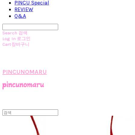
PINCU Special
REVIEW
Q&A
Search
검색
Log In
로그인
Cart
장바구니
PINCUNOMARU