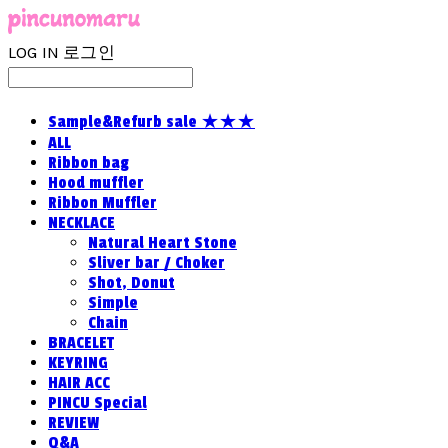
LOG IN
로그인
Sample&Refurb sale ★★★
ALL
Ribbon bag
Hood muffler
Ribbon Muffler
NECKLACE
Natural Heart Stone
Sliver bar / Choker
Shot, Donut
Simple
Chain
BRACELET
KEYRING
HAIR ACC
PINCU Special
REVIEW
Q&A