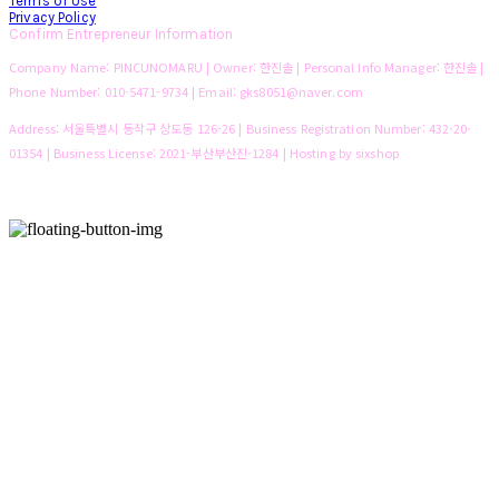
Terms of Use
Privacy Policy
Confirm Entrepreneur Information
Company Name: PINCUNOMARU | Owner: 한진솔 | Personal Info Manager: 한진솔 |
Phone Number: 010-5471-9734 | Email: gks8051@naver.com
Address: 서울특별시 동작구 상도동 126-26 | Business Registration Number:
432-20-
01354
| Business License:
2021-부산부산진-1284
| Hosting by sixshop