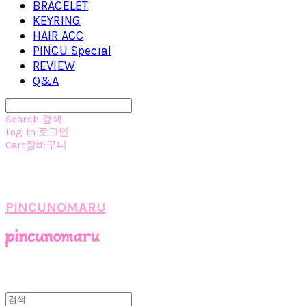
BRACELET
KEYRING
HAIR ACC
PINCU Special
REVIEW
Q&A
Search
검색
Log In
로그인
Cart
장바구니
PINCUNOMARU