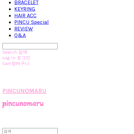
BRACELET
KEYRING
HAIR ACC
PINCU Special
REVIEW
Q&A
Search
검색
Log In
로그인
Cart
장바구니
PINCUNOMARU