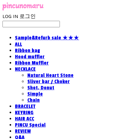
LOG IN
로그인
Sample&Refurb sale ★★★
ALL
Ribbon bag
Hood muffler
Ribbon Muffler
NECKLACE
Natural Heart Stone
Sliver bar / Choker
Shot, Donut
Simple
Chain
BRACELET
KEYRING
HAIR ACC
PINCU Special
REVIEW
Q&A