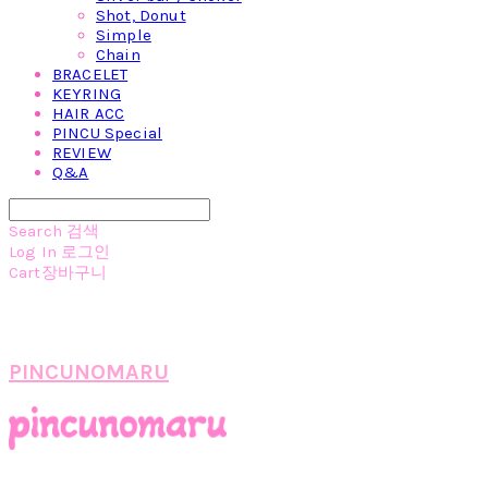
Shot, Donut
Simple
Chain
BRACELET
KEYRING
HAIR ACC
PINCU Special
REVIEW
Q&A
Search
검색
Log In
로그인
Cart
장바구니
PINCUNOMARU