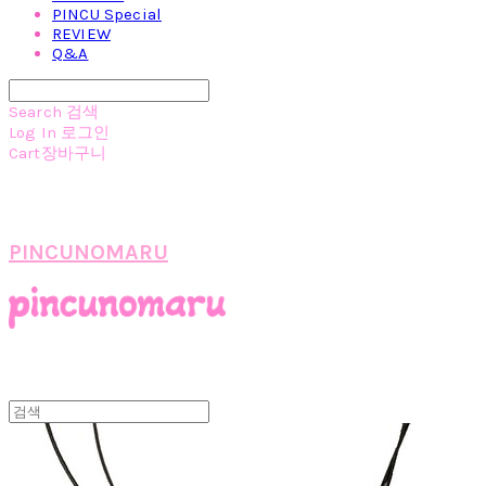
PINCU Special
REVIEW
Q&A
Search
검색
Log In
로그인
Cart
장바구니
PINCUNOMARU