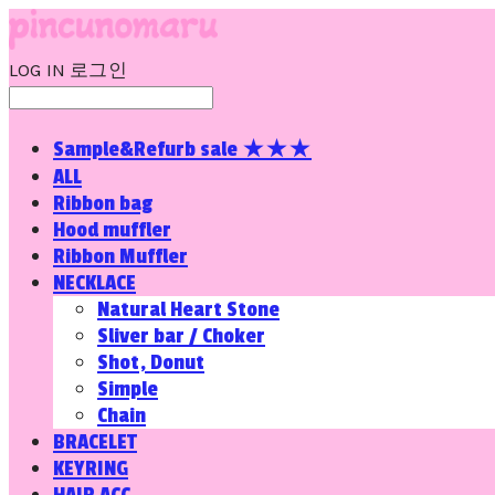
LOG IN
로그인
Sample&Refurb sale ★★★
ALL
Ribbon bag
Hood muffler
Ribbon Muffler
NECKLACE
Natural Heart Stone
Sliver bar / Choker
Shot, Donut
Simple
Chain
BRACELET
KEYRING