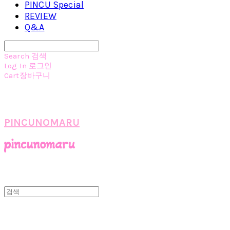
PINCU Special
REVIEW
Q&A
Search
검색
Log In
로그인
Cart
장바구니
PINCUNOMARU