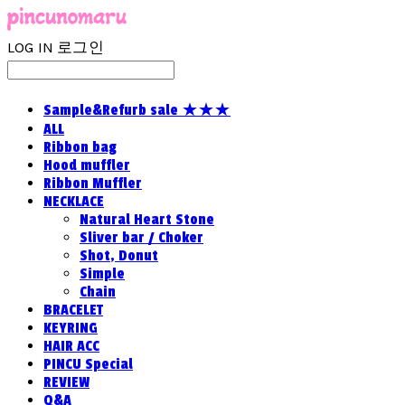
LOG IN
로그인
Sample&Refurb sale ★★★
ALL
Ribbon bag
Hood muffler
Ribbon Muffler
NECKLACE
Natural Heart Stone
Sliver bar / Choker
Shot, Donut
Simple
Chain
BRACELET
KEYRING
HAIR ACC
PINCU Special
REVIEW
Q&A