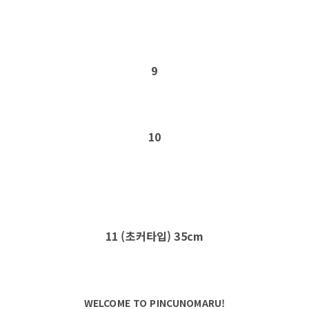
9
10
11 (초커타입) 35cm
WELCOME TO PINCUNOMARU!