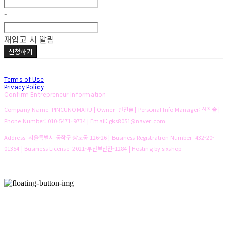
-
재입고 시 알림
신청하기
Terms of Use
Privacy Policy
Confirm Entrepreneur Information
Company Name: PINCUNOMARU | Owner: 한진솔 | Personal Info Manager: 한진솔 |
Phone Number: 010-5471-9734 | Email: gks8051@naver.com
Address: 서울특별시 동작구 상도동 126-26 | Business Registration Number:
432-20-
01354
| Business License:
2021-부산부산진-1284
| Hosting by sixshop