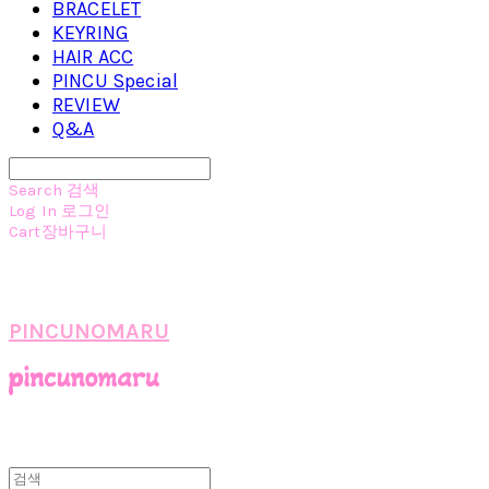
BRACELET
KEYRING
HAIR ACC
PINCU Special
REVIEW
Q&A
Search
검색
Log In
로그인
Cart
장바구니
PINCUNOMARU