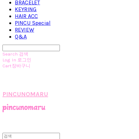
BRACELET
KEYRING
HAIR ACC
PINCU Special
REVIEW
Q&A
Search
검색
Log In
로그인
Cart
장바구니
PINCUNOMARU