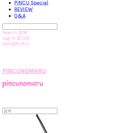
PINCU Special
REVIEW
Q&A
Search
검색
Log In
로그인
Cart
장바구니
PINCUNOMARU