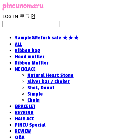
LOG IN
로그인
Sample&Refurb sale ★★★
ALL
Ribbon bag
Hood muffler
Ribbon Muffler
NECKLACE
Natural Heart Stone
Sliver bar / Choker
Shot, Donut
Simple
Chain
BRACELET
KEYRING
HAIR ACC
PINCU Special
REVIEW
Q&A