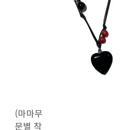
(마마무
문별 착