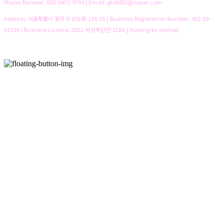
Phone Number: 010-5471-9734 | Email: gks8051@naver.com
Address: 서울특별시 동작구 상도동 126-26 | Business Registration Number:
432-20-
01354
| Business License:
2021-부산부산진-1284
| Hosting by sixshop